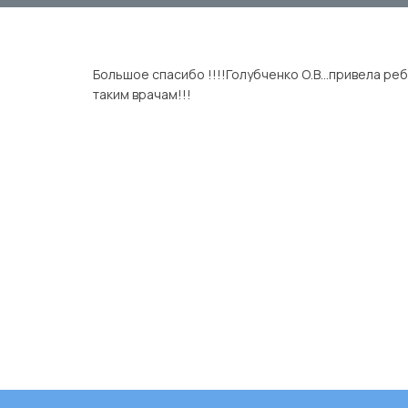
Большое спасибо !!!!Голубченко О.В…привела реб
таким врачам!!!