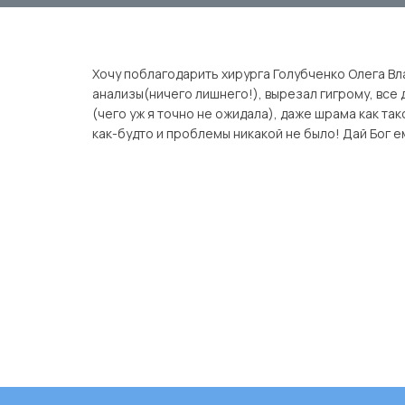
Хочу поблагодарить хирурга Голубченко Олега Вла
анализы(ничего лишнего!), вырезал гигрому, все 
(чего уж я точно не ожидала), даже шрама как так
как-будто и проблемы никакой не было! Дай Бог е