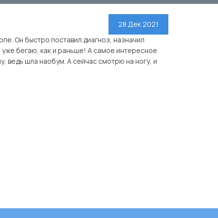
28 Дек 2021
опе. Он быстро поставил диагноз, назначил
я уже бегаю, как и раньше! А самое интересное
у, ведь шла наобум. А сейчас смотрю на ногу, и