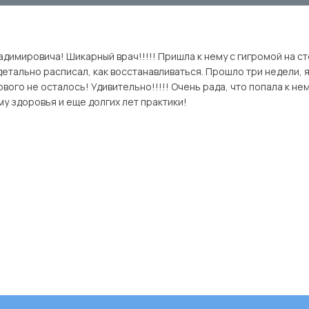
димировича! Шикарный врач!!!!! Пришла к нему с гигромой на ст
детально расписал, как восстанавливаться. Прошло три недели, 
ового не осталось! Удивительно!!!!! Очень рада, что попала к нем
му здоровья и еще долгих лет практики!