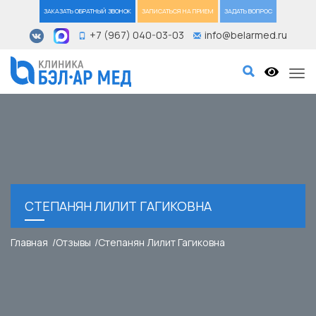
ЗАКАЗАТЬ ОБРАТНЫЙ ЗВОНОК
ЗАПИСАТЬСЯ НА ПРИЕМ
ЗАДАТЬ ВОПРОС
+7 (967) 040-03-03
info@belarmed.ru
Tog
СТЕПАНЯН ЛИЛИТ ГАГИКОВНА
Главная
Отзывы
Степанян Лилит Гагиковна