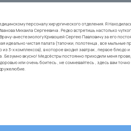
дицинскому персоналу хирургического отделения. Я Находилась
ванова Михаила Сергеевича . Редко встретишь настолько чутко
 Врачу-анестезиологу Кривошей Сергею Павловичу за его постоя
ая идеально чистая палата (тапочки, полотенца , все мыльные п
 из 3-х комплексов), в которое входил завтрак , первое блюдо и 
ана . Безумно вкусно! Медсёстры постоянно приходили меня пров
здоровью или очень боитесь , не сомневайтесь , здесь вам точн
 дружелюбие.