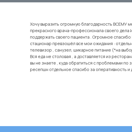
Хочу выразить огромную благодарность ВСЕМУ ме
прекрасного врача-профессионала своего дела И
поддержать своего пациента . Огромное спасибо
стационар превзошёл все мои ожидания : отдельн
телевизор , санузел, шикарное питание (*на выбор
Вся еда не столовая , а доставляется из рестор
вы не знаете , куда обратиться с проблемами по 
ресепшн отдельное спасибо за оперативность и