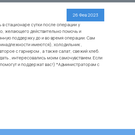
26 Фев 2023
 в стационаре сутки после операции у
го, желающего действительно помочь и
нную поддержку до и во время операции. Сам
ринадлежности имеются), холодильник ,
второе с гарниром , а также салат, свежий хлеб.
едать , интересовались моим самочувствием. Если
о помогут и поддержат вас!) *Администраторам с