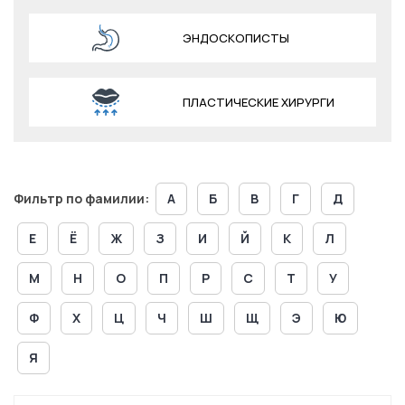
ЭНДОСКОПИСТЫ
ПЛАСТИЧЕСКИЕ ХИРУРГИ
Фильтр по фамилии:
А
Б
В
Г
Д
Е
Ё
Ж
З
И
Й
К
Л
М
Н
О
П
Р
С
Т
У
Ф
Х
Ц
Ч
Ш
Щ
Э
Ю
Я