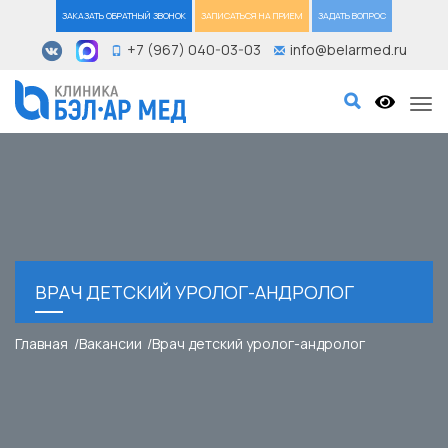
ЗАКАЗАТЬ ОБРАТНЫЙ ЗВОНОК
ЗАПИСАТЬСЯ НА ПРИЕМ
ЗАДАТЬ ВОПРОС
+7 (967) 040-03-03
info@belarmed.ru
Tog
ВРАЧ ДЕТСКИЙ УРОЛОГ-АНДРОЛОГ
Главная
Вакансии
Врач детский уролог-андролог