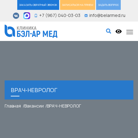
ЗАКАЗАТЬ ОБРАТНЫЙ ЗВОНОК
ЗАПИСАТЬСЯ НА ПРИЕМ
ЗАДАТЬ ВОПРОС
+7 (967) 040-03-03
info@belarmed.ru
Tog
ВРАЧ-НЕВРОЛОГ
Главная
Вакансии
ВРАЧ-НЕВРОЛОГ