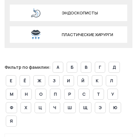
ЭНДОСКОПИСТЫ
ПЛАСТИЧЕСКИЕ ХИРУРГИ
Фильтр по фамилии:
А
Б
В
Г
Д
Е
Ё
Ж
З
И
Й
К
Л
М
Н
О
П
Р
С
Т
У
Ф
Х
Ц
Ч
Ш
Щ
Э
Ю
Я