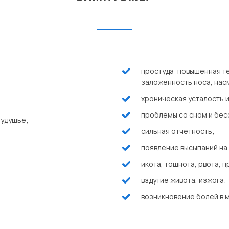
простуда: повышенная те
заложенность носа, нас
хроническая усталость и
проблемы со сном и бес
 удушье;
сильная отчетность;
появление высыпаний на 
икота, тошнота, рвота, 
вздутие живота, изжога;
возникновение болей в м