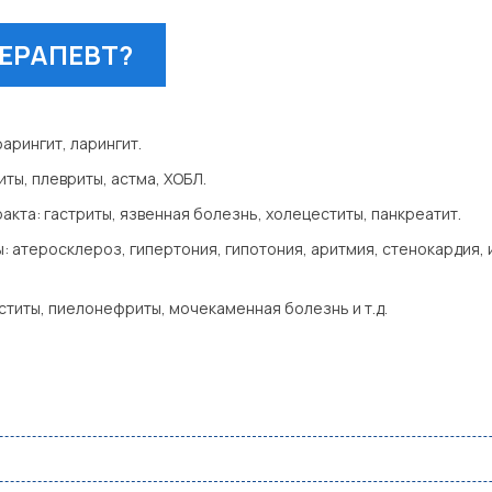
ТЕРАПЕВТ?
фарингит, ларингит.
ты, плевриты, астма, ХОБЛ.
кта: гастриты, язвенная болезнь, холецеститы, панкреатит.
 атеросклероз, гипертония, гипотония, аритмия, стенокардия,
титы, пиелонефриты, мочекаменная болезнь и т.д.