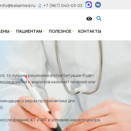
info@belarmed.ru
+7 (967) 040-03-03
ЦЕНЫ
ПАЦИЕНТАМ
ПОЛЕЗНОЕ
КОНТАКТЫ
ься, то лучшим решением в этой ситуации будет
исследований и анализов назначит лечение или
комендации о мерах профилактики для
).
сследований, КТ и ЭКГ в условиях нашего центра.