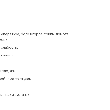
мпература, боли в горле, хрипы, ломота,
морк;
 слабость;
сонница;
теле, язв;
проблема со стулом;
ышцах и суставах;