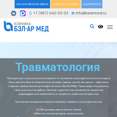
ЗАКАЗАТЬ ОБРАТНЫЙ ЗВОНОК
ЗАПИСАТЬСЯ НА ПРИЕМ
ЗАДАТЬ ВОПРОС
+7 (967) 040-03-03
info@belarmed.ru
Tog
Травматология
Полноценность жизни во многом зависит от состояния опорно-двигательного аппарата.
Если у вас есть боли в позвоночнике, суставах, травмы костей или связок – обратитесь
к врачам травматологам-ортопедам клиники «Бэл-Ар МЕД». Прием ведут специалисты
с большим опытом работы. Лечение и диагностика назначаются пациентам
индивидуально, в зависимости от возраста и особенностей диагноза.
Техническое оснащение клиники позволяет провести точную диагностику:
УЗИ суставов, связок, мягких тканей;
Рентген костей, суставов, позвоночника;