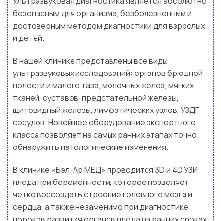
Ультразвуковая диагностика является абсолютно
безопасным для организма, безболезненным и
достоверным методом диагностики для взрослых
и детей.
В нашей клинике представлены все виды
ультразвуковых исследований: органов брюшной
полости и малого таза, молочных желез, мягких
тканей, суставов, предстательной железы,
щитовидный железы, лимфатических узлов, УЗДГ
сосудов. Новейшее оборудование экспертного
класса позволяет на самых ранних этапах точно
обнаружить патологические изменения.
В клинике «Бэл-Ар МЕД» проводится 3D и 4D УЗИ
плода при беременности, которое позволяет
четко воссоздать строение головного мозга и
сердца, а также незаменимо при диагностике
пороков развития органов плода на ранних сроках